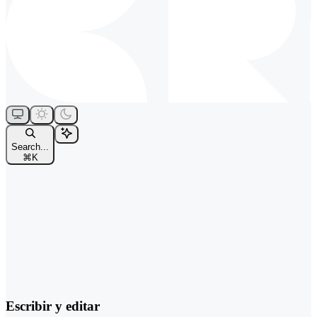
Search...
⌘
K
Escribir y editar