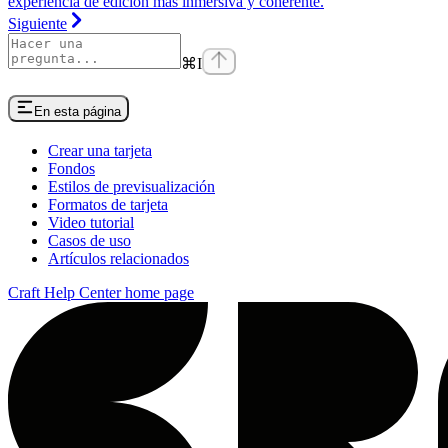
experiencia de edición más inmersiva y coherente.
Siguiente
⌘
I
En esta página
Crear una tarjeta
Fondos
Estilos de previsualización
Formatos de tarjeta
Video tutorial
Casos de uso
Artículos relacionados
Craft Help Center
home page