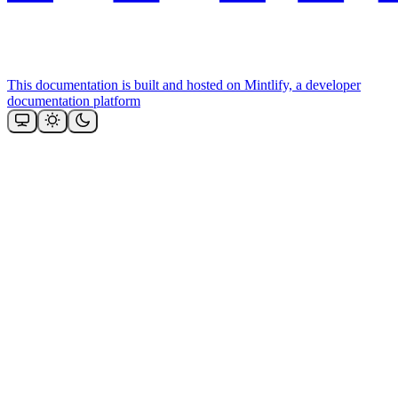
This documentation is built and hosted on Mintlify, a developer
documentation platform
Assistant
Responses
are
generated
using
AI
and
may
contain
mistakes.