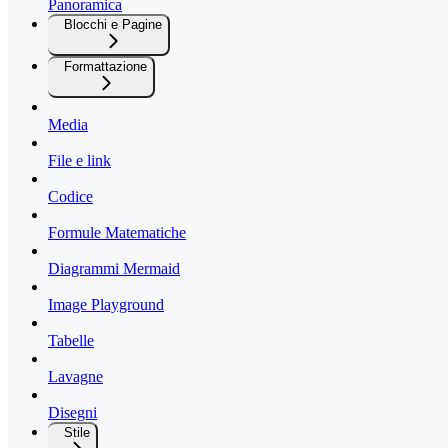
Panoramica
Blocchi e Pagine
Formattazione
Media
File e link
Codice
Formule Matematiche
Diagrammi Mermaid
Image Playground
Tabelle
Lavagne
Disegni
Stile