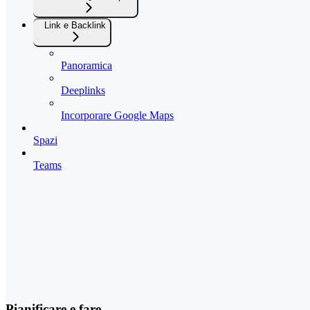
Link e Backlink
Panoramica
Deeplinks
Incorporare Google Maps
Spazi
Teams
Pianificare e fare