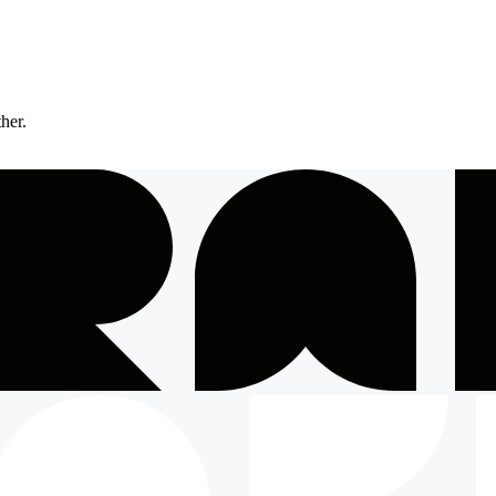
ther.