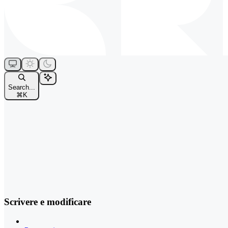
Search...
⌘
K
Scrivere e modificare