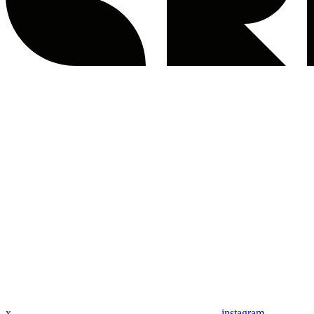
x
instagram