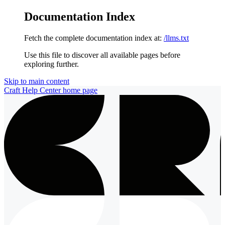
Documentation Index
Fetch the complete documentation index at:
/llms.txt
Use this file to discover all available pages before
exploring further.
Skip to main content
Craft Help Center
home page