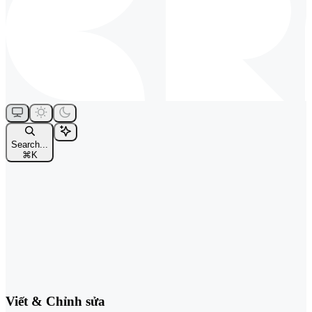
Search...
⌘
K
Viết & Chỉnh sửa