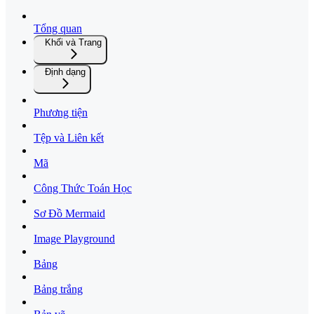
Tổng quan
Khối và Trang
Định dạng
Phương tiện
Tệp và Liên kết
Mã
Công Thức Toán Học
Sơ Đồ Mermaid
Image Playground
Bảng
Bảng trắng