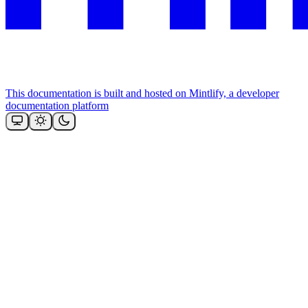
This documentation is built and hosted on Mintlify, a developer
documentation platform
Assistant
Responses
are
generated
using
AI
and
may
contain
mistakes.