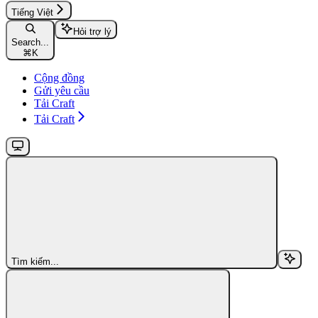
Tiếng Việt
Hỏi trợ lý
Search...
⌘
K
Cộng đồng
Gửi yêu cầu
Tải Craft
Tải Craft
Tìm kiếm...