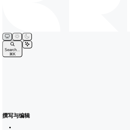
Search...
⌘
K
撰写与编辑