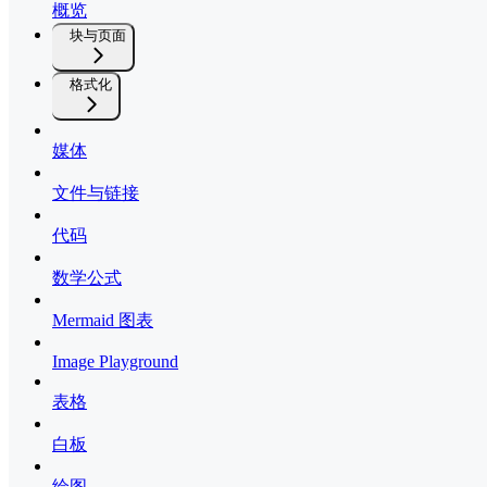
概览
块与页面
格式化
媒体
文件与链接
代码
数学公式
Mermaid 图表
Image Playground
表格
白板
绘图