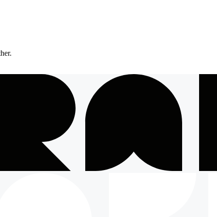
ther.