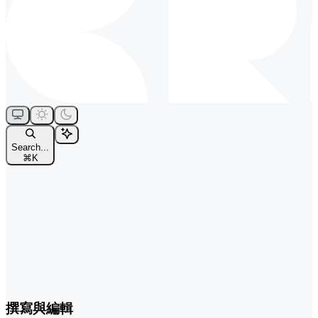
Search...
⌘
K
撰寫與編輯