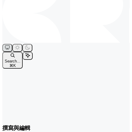
Search...
⌘
K
撰寫與編輯