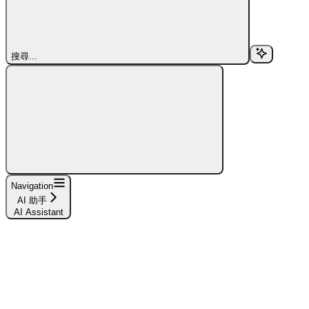
搜尋...
Navigation
AI 助手
AI Assistant