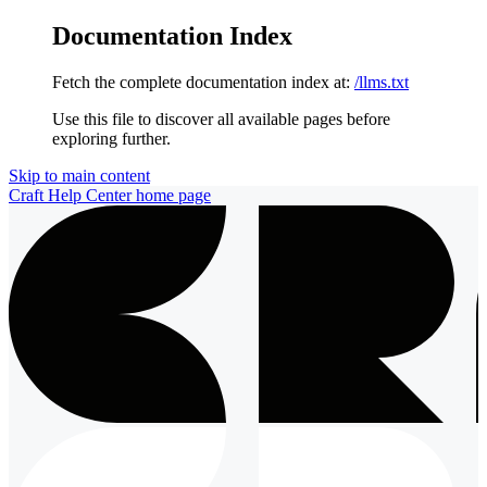
Documentation Index
Fetch the complete documentation index at:
/llms.txt
Use this file to discover all available pages before
exploring further.
Skip to main content
Craft Help Center
home page