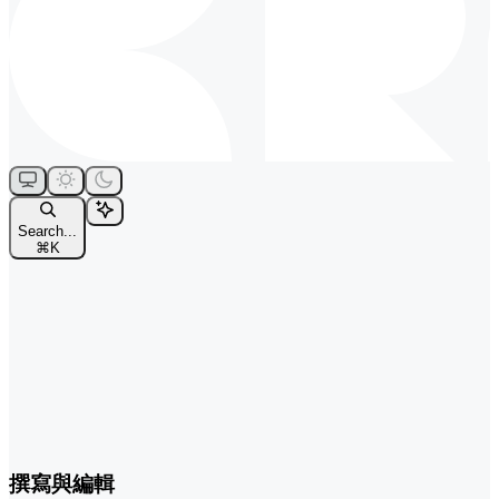
Search...
⌘
K
撰寫與編輯