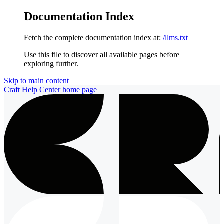
Documentation Index
Fetch the complete documentation index at:
/llms.txt
Use this file to discover all available pages before
exploring further.
Skip to main content
Craft Help Center
home page