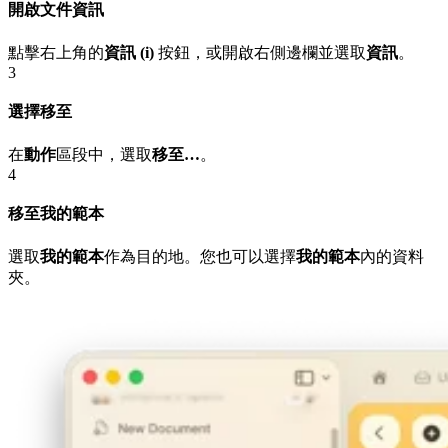
開啟文件資訊
點擊右上角的
資訊 (i)
按鈕，或開啟右側邊欄並選取
資訊
。
3
選擇移至
在
動作
區段中，選取
移至…
。
4
移至我的範本
選取
我的範本
作為目的地。您也可以選擇
我的範本
內的資料
夾。