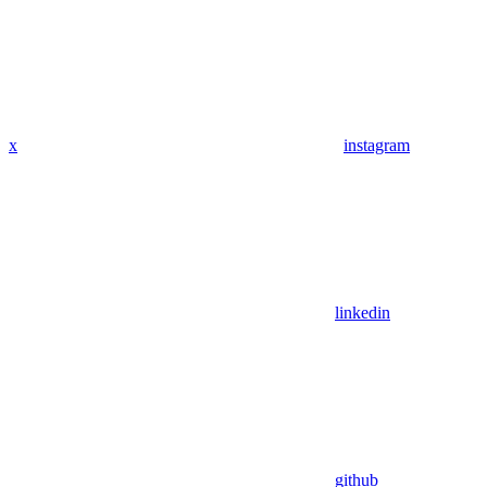
x
instagram
linkedin
github