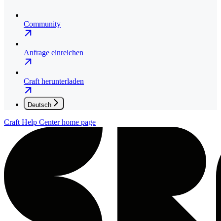
Community
Anfrage einreichen
Craft herunterladen
Deutsch
Craft Help Center
home page