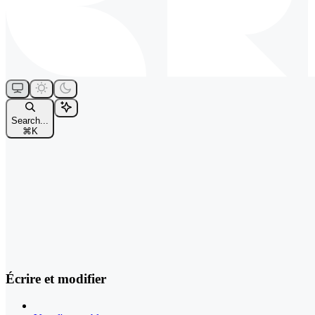
Search...
⌘
K
Écrire et modifier