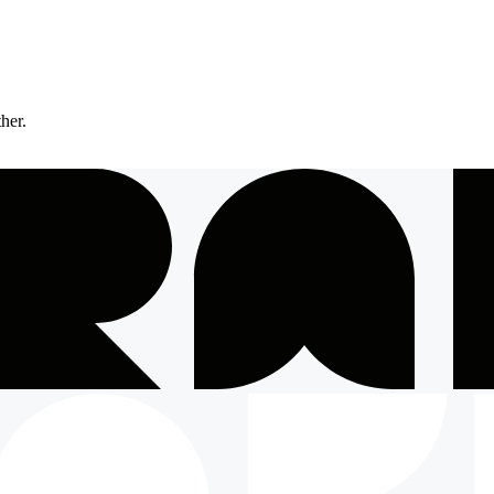
ther.