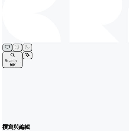
Search...
⌘
K
撰寫與編輯