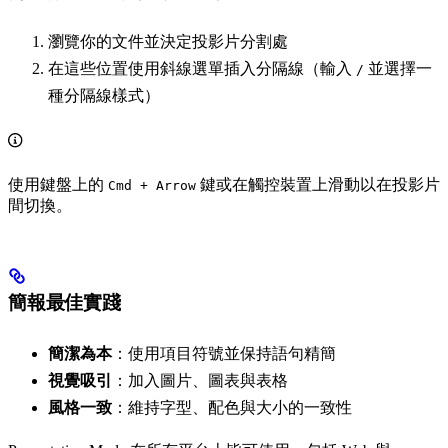
瀏覽你的文件並決定投影片分割處
在這些位置使用斜線選單插入分隔線（輸入
並選擇一
/
種分隔線樣式）
使用鍵盤上的
鍵或在觸控裝置上滑動以在投影片
Cmd + Arrow
間切換。
簡報最佳實踐
簡潔為本
：使用項目符號並保持語句精簡
視覺吸引
：加入圖片、圖表與表格
風格一致
：維持字型、配色與大小的一致性