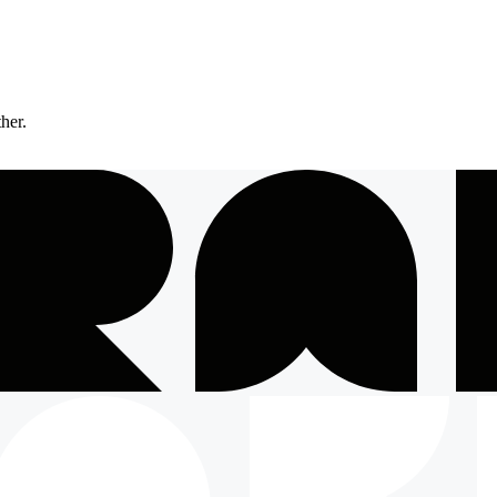
ther.