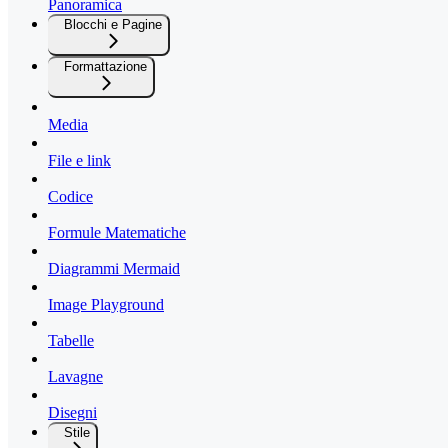
Panoramica
Blocchi e Pagine
Formattazione
Media
File e link
Codice
Formule Matematiche
Diagrammi Mermaid
Image Playground
Tabelle
Lavagne
Disegni
Stile