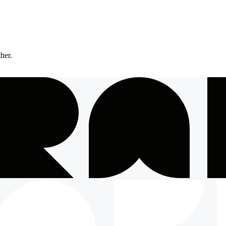
ther.