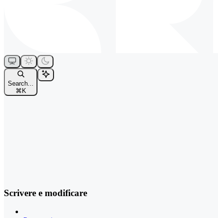
Search...
⌘
K
Scrivere e modificare