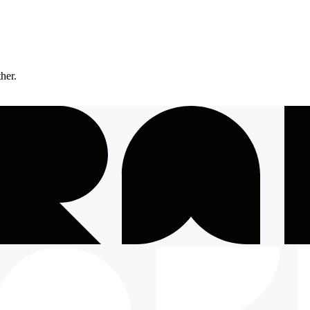
ther.