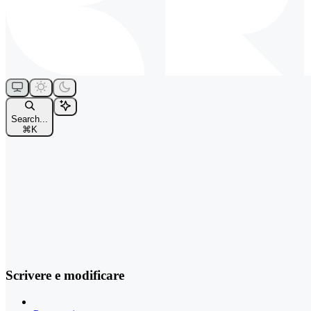
Search...
⌘
K
Scrivere e modificare