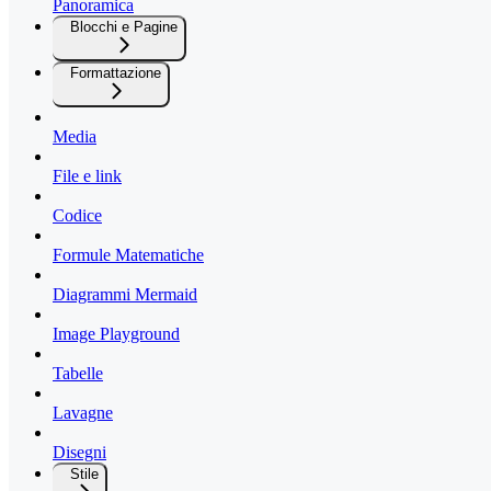
Panoramica
Blocchi e Pagine
Formattazione
Media
File e link
Codice
Formule Matematiche
Diagrammi Mermaid
Image Playground
Tabelle
Lavagne
Disegni
Stile