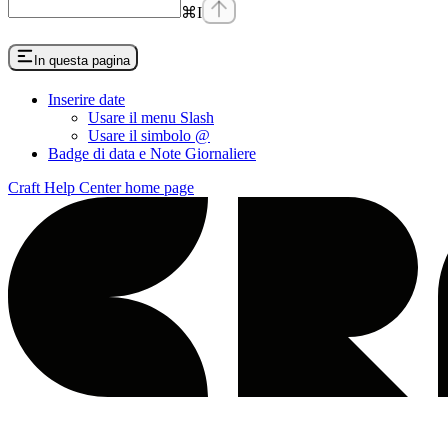
⌘
I
In questa pagina
Inserire date
Usare il menu Slash
Usare il simbolo @
Badge di data e Note Giornaliere
Craft Help Center
home page