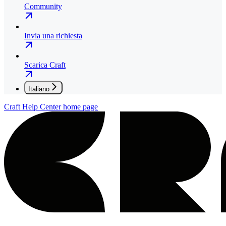
Community
Invia una richiesta
Scarica Craft
Italiano
Craft Help Center
home page