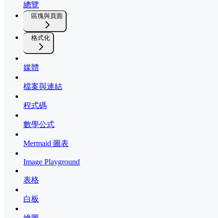
總覽
區塊與頁面
格式化
媒體
檔案與連結
程式碼
數學公式
Mermaid 圖表
Image Playground
表格
白板
繪圖