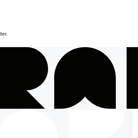
ther.