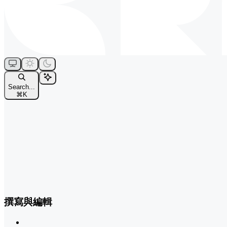
Search...
⌘
K
撰寫與編輯