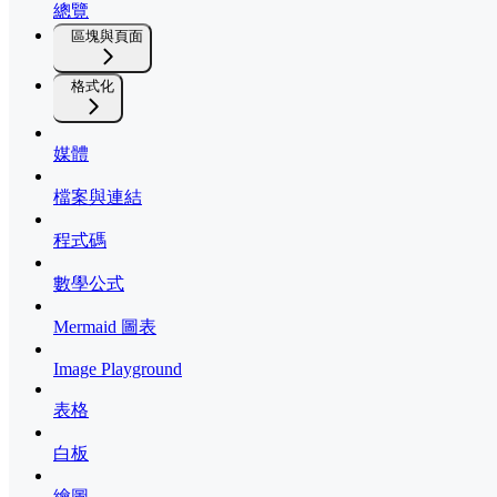
總覽
區塊與頁面
格式化
媒體
檔案與連結
程式碼
數學公式
Mermaid 圖表
Image Playground
表格
白板
繪圖