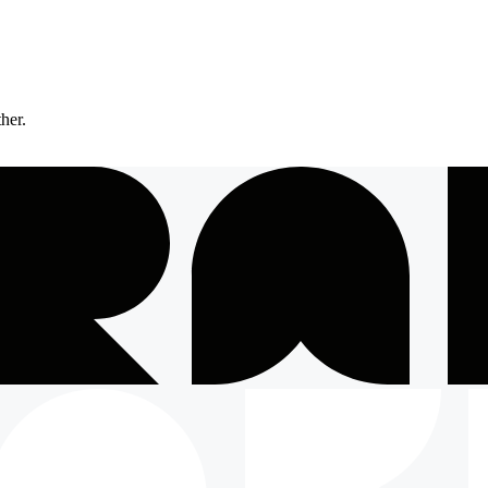
ther.