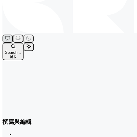
Search...
⌘
K
撰寫與編輯