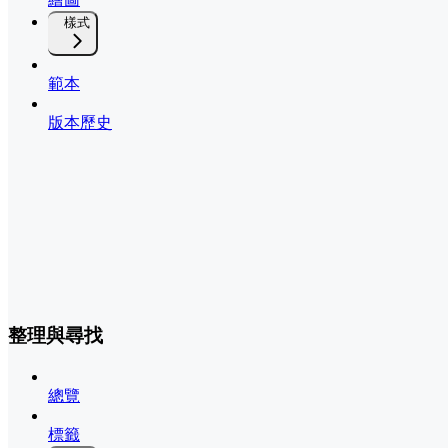
樣式
範本
版本歷史
整理與尋找
總覽
標籤