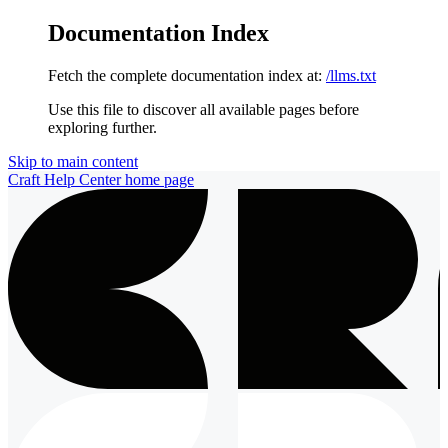
Documentation Index
Fetch the complete documentation index at:
/llms.txt
Use this file to discover all available pages before
exploring further.
Skip to main content
Craft Help Center
home page